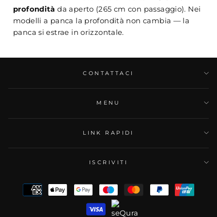
profondità
da aperto (265 cm con passaggio). Nei
modelli a panca la profondità non cambia — la
panca si estrae in orizzontale.
CONTATTACI
MENU
LINK RAPIDI
ISCRIVITI