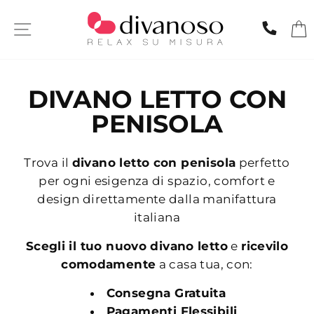
Skip
to
SITE NAVIGATION
CHIA
content
DIVANO LETTO CON
PENISOLA
Trova il
divano letto con penisola
perfetto
per ogni esigenza di spazio, comfort e
design direttamente dalla manifattura
italiana
Scegli il tuo nuovo divano letto
e
ricevilo
comodamente
a casa tua, con:
Consegna Gratuita
Pagamenti Flessibili