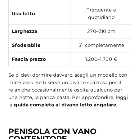
Frequente e
R
Uso letto
quotidiano
Larghezza
270–310 cm
Sfoderabile
Sì, completamente
Fascia prezzo
1.200–1.700 €
Se ci devi dormire davvero, scegli un modello con
materasso. Se ti serve un divano spazioso per il
relax che occasionalmente ospita qualcuno per
una notte, la panca basta. Per approfondire, leggi
la
guida completa al divano letto angolare
.
PENISOLA CON VANO
CONTENITORE