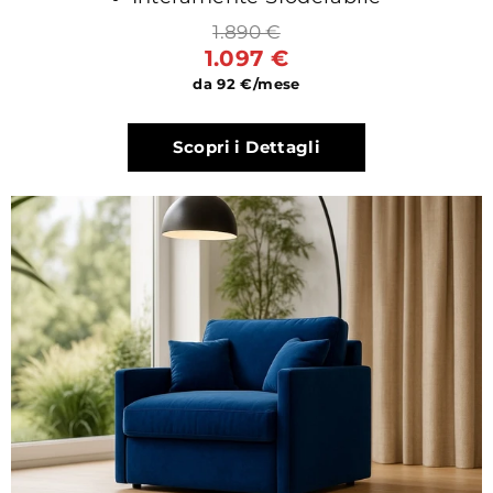
1.890 €
1.097 €
da 92 €/mese
Scopri i Dettagli