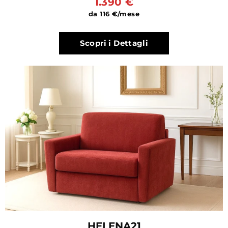
1.390 €
da 116 €/mese
Scopri i Dettagli
HELENA21