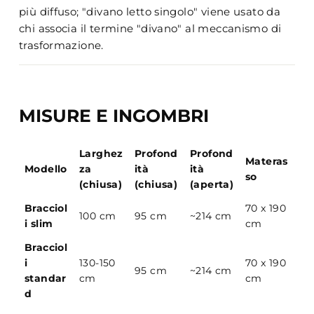
più diffuso; "divano letto singolo" viene usato da
chi associa il termine "divano" al meccanismo di
trasformazione.
MISURE E INGOMBRI
Larghez
Profond
Profond
Materas
Modello
za
ità
ità
so
(chiusa)
(chiusa)
(aperta)
Bracciol
70 x 190
100 cm
95 cm
~214 cm
i slim
cm
Bracciol
i
130-150
70 x 190
95 cm
~214 cm
standar
cm
cm
d