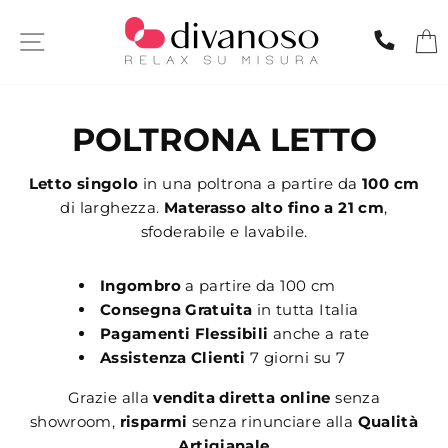
Skip
to
SITE NAVIGATION
CHIA
content
POLTRONA LETTO
Letto singolo
in una poltrona a partire da
100 cm
di larghezza.
Materasso alto fino a 21 cm
,
sfoderabile e lavabile.
Ingombro
a partire da 100 cm
Consegna Gratuita
in tutta Italia
Pagamenti Flessibili
anche a rate
Assistenza Clienti
7 giorni su 7
Grazie alla
vendita diretta online
senza
showroom,
risparmi
senza rinunciare alla
Qualità
Artigianale