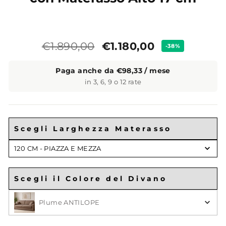
Prezzo
Prezzo
€1.180,00
€1.890,00
-38%
standard
Paga anche da €98,33 / mese
in 3, 6, 9 o 12 rate
Scegli Larghezza Materasso
Scegli
120 CM - PIAZZA E MEZZA
Larghezza
Materasso
Scegli il Colore del Divano
Scegli il Colore
Plume ANTILOPE