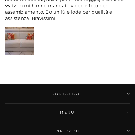
watzup mi hanno mandato video e foto per
assemblamento. Do un 10 e lode per qualità e
assistenza. Bravissimi
11/11/2025
Sandro Pinchi
Divano Top ... Incredibile!..
CONTATTACI
Buon giorno a tutti...sono stato un felice possessore
da oltre 20 anni di uno dei primi divani apribili a
MENU
ribaltamento . Due posti ,rete da una piazza e mezzo
e materasso a molle da 10 cm. Ora dopo oltre venti
anni ho sentito il bisogno di cambiarlo e dopo
LINK RAPIDI
un'attenta verifica di tutti i marchi disponibili