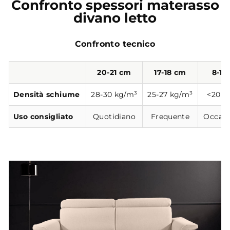
Confronto spessori materasso
divano letto
Confronto tecnico
20-21 cm
17-18 cm
8-12
Densità schiume
28-30 kg/m³
25-27 kg/m³
<20 k
Uso consigliato
Quotidiano
Frequente
Occasi