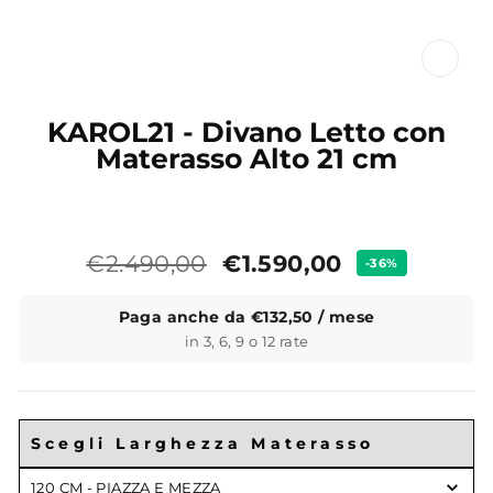
CL
(ES
KAROL21 - Divano Letto con
Materasso Alto 21 cm
Prezzo
Prezzo
€1.590,00
€2.490,00
-36%
standard
Paga anche da €132,50 / mese
in 3, 6, 9 o 12 rate
Scegli Larghezza Materasso
Scegli
120 CM - PIAZZA E MEZZA