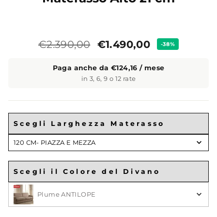
Prezzo
Prezzo
€1.490,00
€2.390,00
-38%
standard
Paga anche da €124,16 / mese
in 3, 6, 9 o 12 rate
Scegli Larghezza Materasso
Scegli
120 CM- PIAZZA E MEZZA
il
Materasso
Scegli il Colore del Divano
Scegli il Colore
Plume ANTILOPE