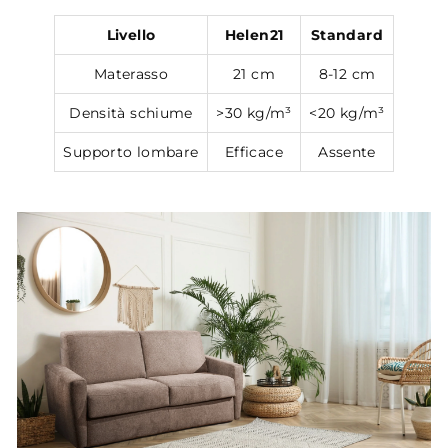
Livello
Helen21
Standard
Materasso
21 cm
8-12 cm
Densità schiume
>30 kg/m³
<20 kg/m³
Supporto lombare
Efficace
Assente