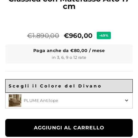
cm
Prezzo
Prezzo
€960,00
€1.890,00
-49%
standard
Paga anche da €80,00 / mese
in 3, 6, 9 o 12 rate
Scegli il Colore del Divano
Scegli il Colore
PLUME Antilope
AGGIUNGI AL CARRELLO