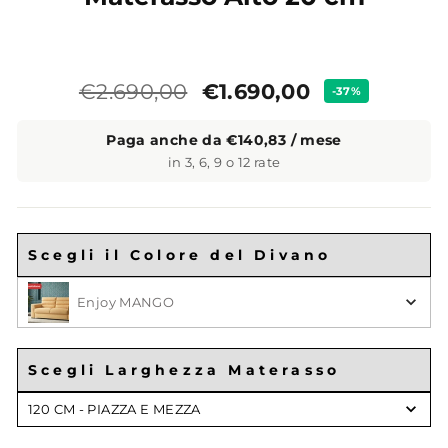
Prezzo
Prezzo
€1.690,00
€2.690,00
-37%
standard
Paga anche da €140,83 / mese
in 3, 6, 9 o 12 rate
Scegli il Colore del Divano
Scegli il Colore
Enjoy MANGO
Scegli Larghezza Materasso
Scegli
120 CM - PIAZZA E MEZZA
Larghezza
Materasso