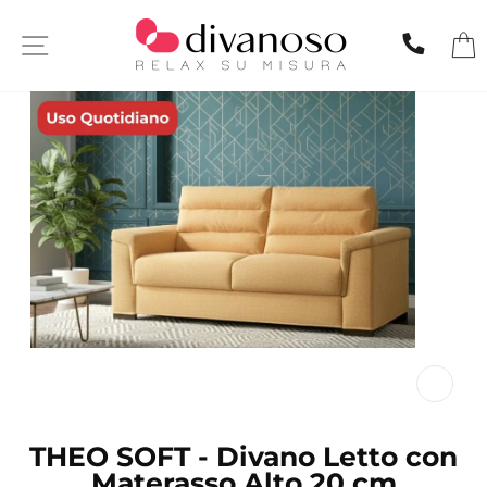
Skip
to
SITE NAVIGATION
CHIA
content
CL
(ES
THEO SOFT - Divano Letto con
Materasso Alto 20 cm