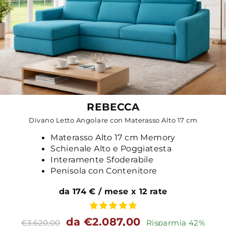
REBECCA
Divano Letto Angolare con Materasso Alto 17 cm
Materasso Alto 17 cm Memory
Schienale Alto e Poggiatesta
Interamente Sfoderabile
Penisola con Contenitore
da 174 € / mese x 12 rate
Prezzo
Prezzo
da €2.087,00
€3.620,00
Risparmia 42%