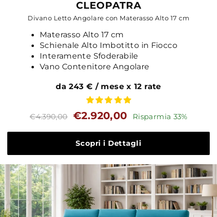
CLEOPATRA
Divano Letto Angolare con Materasso Alto 17 cm
Materasso Alto 17 cm
Schienale Alto Imbotitto in Fiocco
Interamente Sfoderabile
Vano Contenitore Angolare
da 243 € / mese x 12 rate
Prezzo
Prezzo
€2.920,00
€4.390,00
Risparmia 33%
standard
Scopri i Dettagli