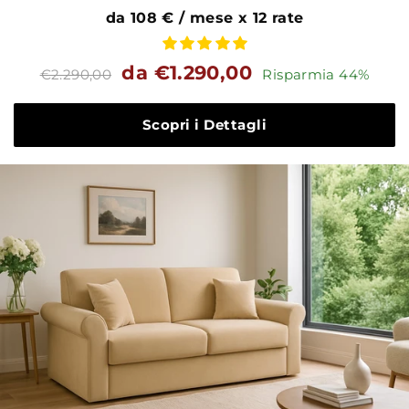
da 108 € / mese x 12 rate
Prezzo
Prezzo
da €1.290,00
€2.290,00
Risparmia 44%
standard
Scopri i Dettagli