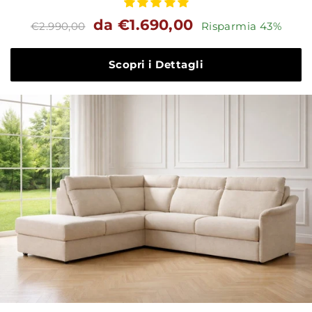
Prezzo
Prezzo
da €1.690,00
€2.990,00
Risparmia 43%
standard
Scopri i Dettagli