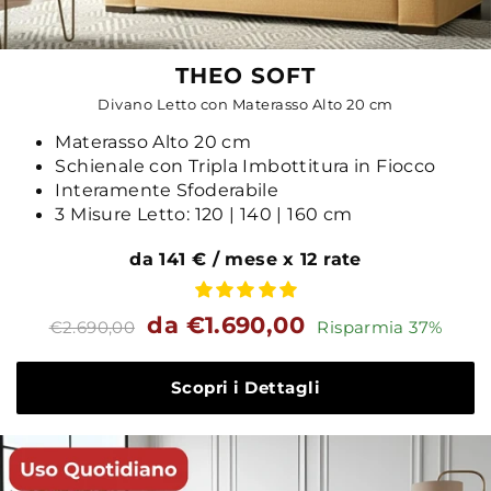
THEO SOFT
Divano Letto con Materasso Alto 20 cm
Materasso Alto 20 cm
Schienale con Tripla Imbottitura in Fiocco
Interamente Sfoderabile
3 Misure Letto: 120 | 140 | 160 cm
da 141 € / mese x 12 rate
Prezzo
Prezzo
da €1.690,00
€2.690,00
Risparmia 37%
standard
Scopri i Dettagli