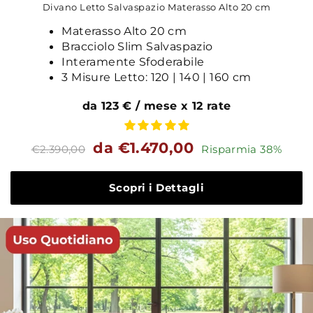
Divano Letto Salvaspazio Materasso Alto 20 cm
Materasso Alto 20 cm
Bracciolo Slim Salvaspazio
Interamente Sfoderabile
3 Misure Letto: 120 | 140 | 160 cm
da 123 € / mese x 12 rate
Prezzo
Prezzo
da €1.470,00
€2.390,00
Risparmia 38%
standard
Scopri i Dettagli