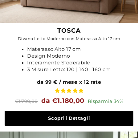
TOSCA
Divano Letto Moderno con Materasso Alto 17 cm
Materasso Alto 17 cm
Design Moderno
Interamente Sfoderabile
3 Misure Letto: 120 | 140 | 160 cm
da 99 € / mese x 12 rate
Prezzo
Prezzo
da €1.180,00
€1.790,00
Risparmia 34%
standard
Scopri i Dettagli