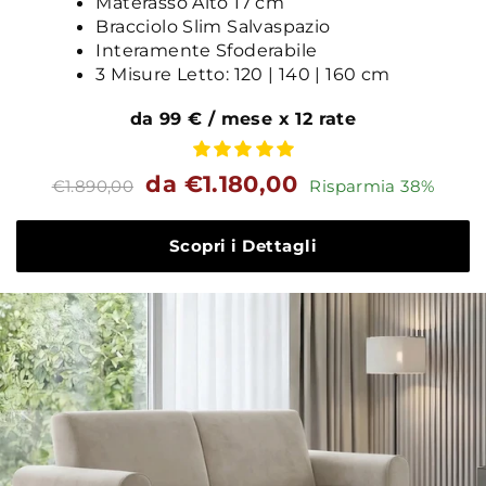
Materasso Alto 17 cm
Bracciolo Slim Salvaspazio
Interamente Sfoderabile
3 Misure Letto: 120 | 140 | 160 cm
da 99 € / mese x 12 rate
Prezzo
Prezzo
da €1.180,00
€1.890,00
Risparmia 38%
standard
Scopri i Dettagli