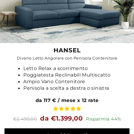
HANSEL
Divano Letto Angolare con Penisola Contenitore
Letto Relax a scorrimento
Poggiatesta Reclinabili Multiscatto
Ampio Vano Contenitore
Penisola a scelta a destra o sinistra
da 117 € / mese x 12 rate
Prezzo
Prezzo
da €1.399,00
€2.490,00
Risparmia 44%
standard