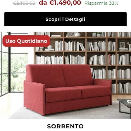
Prezzo
Prezzo
da €1.490,00
€2.390,00
Risparmia 38%
standard
Scopri i Dettagli
SORRENTO