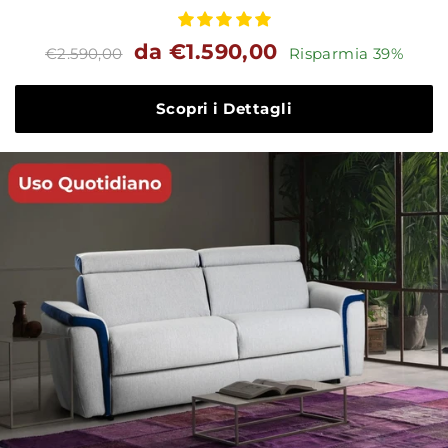
Prezzo
Prezzo
da €1.590,00
€2.590,00
Risparmia 39%
standard
Scopri i Dettagli