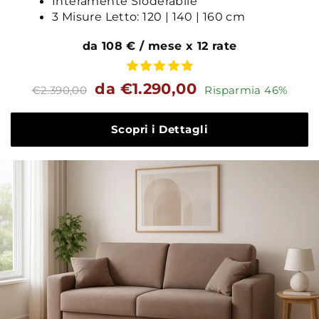
Interamente Sfoderabile
3 Misure Letto: 120 | 140 | 160 cm
da 108 € / mese x 12 rate
Prezzo
Prezzo
da €1.290,00
€2.390,00
Risparmia 46%
standard
Scopri i Dettagli