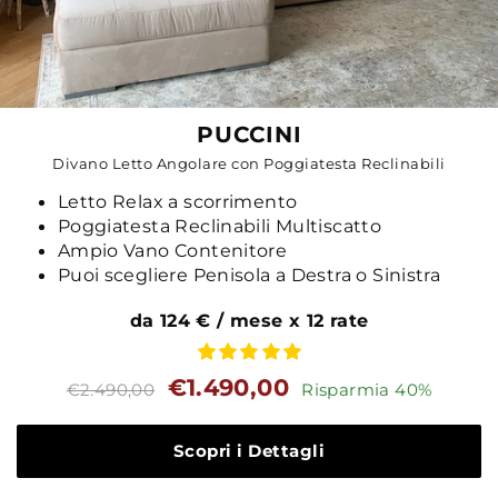
PUCCINI
Divano Letto Angolare con Poggiatesta Reclinabili
Letto Relax a scorrimento
Poggiatesta Reclinabili Multiscatto
Ampio Vano Contenitore
Puoi scegliere Penisola a Destra o Sinistra
da 124 € / mese x 12 rate
Prezzo
Prezzo
€1.490,00
€2.490,00
Risparmia 40%
standard
Scopri i Dettagli