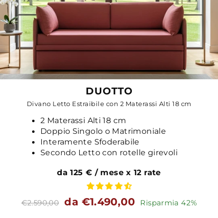
DUOTTO
Divano Letto Estraibile con 2 Materassi Alti 18 cm
2 Materassi Alti 18 cm
Doppio Singolo o Matrimoniale
Interamente Sfoderabile
Secondo Letto con rotelle girevoli
da 125 € / mese x 12 rate
Prezzo
Prezzo
da €1.490,00
€2.590,00
Risparmia 42%
standard