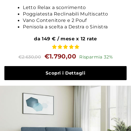
Letto Relax a scorrimento
Poggiatesta Reclinabili Multiscatto
Vano Contenitore e 2 Pouf
Penisola a scelta a Destra o Sinistra
da 149 € / mese x 12 rate
Prezzo
Prezzo
€1.790,00
€2.630,00
Risparmia 32%
standard
Scopri i Dettagli