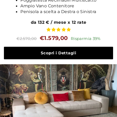
Poggiatesta Reclinabili Multiscatto
Ampio Vano Contenitore
Penisola a scelta a Destra o Sinistra
da 132 € / mese x 12 rate
Prezzo
Prezzo
€1.579,00
€2.570,00
Risparmia 39%
standard
Scopri i Dettagli