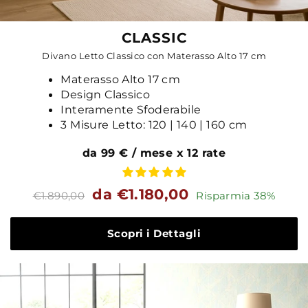
CLASSIC
Divano Letto Classico con Materasso Alto 17 cm
Materasso Alto 17 cm
Design Classico
Interamente Sfoderabile
3 Misure Letto: 120 | 140 | 160 cm
da 99 € / mese x 12 rate
Prezzo
Prezzo
da €1.180,00
€1.890,00
Risparmia 38%
standard
Scopri i Dettagli