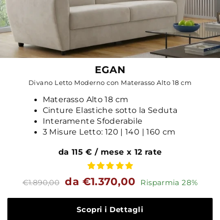
EGAN
Divano Letto Moderno con Materasso Alto 18 cm
Materasso Alto 18 cm
Cinture Elastiche sotto la Seduta
Interamente Sfoderabile
3 Misure Letto: 120 | 140 | 160 cm
da 115 € / mese x 12 rate
Prezzo
Prezzo
da €1.370,00
€1.890,00
Risparmia 28%
standard
Scopri i Dettagli