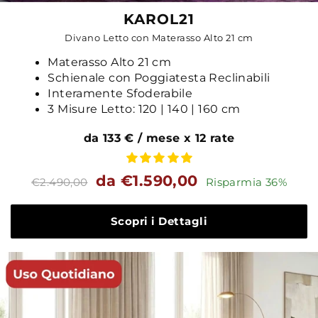
KAROL21
Divano Letto con Materasso Alto 21 cm
Materasso Alto 21 cm
Schienale con Poggiatesta Reclinabili
Interamente Sfoderabile
3 Misure Letto: 120 | 140 | 160 cm
da 133 € / mese x 12 rate
Prezzo
Prezzo
da €1.590,00
€2.490,00
Risparmia 36%
standard
Scopri i Dettagli