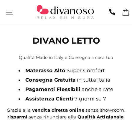
Skip
to
SITE NAVIGATION
CHIA
content
DIVANO LETTO
Qualità Made in Italy e Consegna a casa tua
Materasso Alto
Super Comfort
Consegna Gratuita
in tutta Italia
Pagamenti Flessibili
anche a rate
Assistenza Clienti
7 giorni su 7
Grazie alla
vendita diretta online
senza showroom,
risparmi
senza rinunciare alla
Qualità Artigianale
.