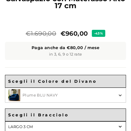
17 cm
Prezzo
Prezzo
€960,00
€1.690,00
-43%
standard
Paga anche da €80,00 / mese
in 3, 6, 9 o 12 rate
Scegli il Colore del Divano
Scegli il Colore
Plume BLU NAVY
Scegli il Bracciolo
Scegli
LARGO 3 CM
il