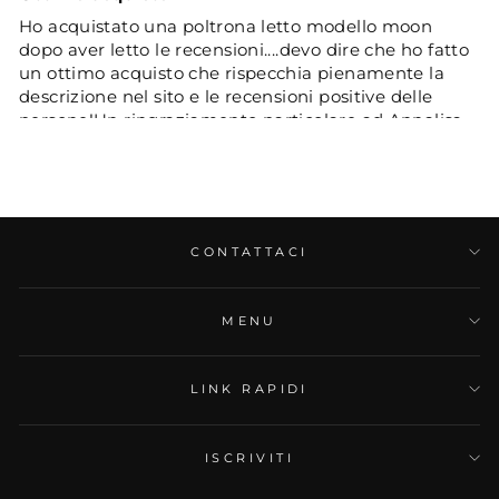
Ho acquistato una poltrona letto modello moon
dopo aver letto le recensioni....devo dire che ho fatto
un ottimo acquisto che rispecchia pienamente la
descrizione nel sito e le recensioni positive delle
persone!Un ringraziamento particolare ad Annalisa
per la sua cortesia ,competenza e gentilezza( che
non tutti hanno)
CONTATTACI
MENU
05/08/2025
LINK RAPIDI
Di modugno
Ottima spesa
ISCRIVITI
Poltrona comodissima facile da usare come letto