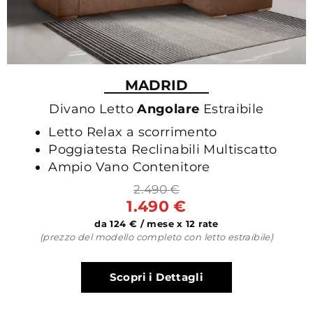
MADRID
Divano Letto
Angolare
Estraibile
Letto Relax a scorrimento
Poggiatesta Reclinabili Multiscatto
Ampio Vano Contenitore
2.490 €
1.490 €
da 124 € / mese x 12 rate
(prezzo del modello completo con letto estraibile)
Scopri i Dettagli