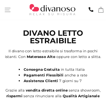
Skip
to
SITE NAVIGATION
CHIA
content
DIVANO LETTO
ESTRAIBILE
Il divano con letto estraibile si trasforma in pochi
istanti. Con
Materasso Alto
oppure con letto a slitta.
Consegna Gratuita
in tutta Italia
Pagamenti Flessibili
anche a rate
Assistenza Clienti
7 giorni su 7
Grazie alla
vendita diretta online
senza showroom,
risparmi
senza rinunciare alla
Qualità Artigianale