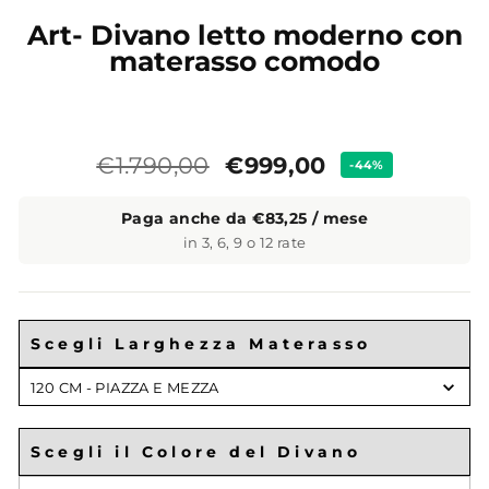
Art- Divano letto moderno con
materasso comodo
Prezzo
Prezzo
€999,00
€1.790,00
-44%
standard
Paga anche da €83,25 / mese
in 3, 6, 9 o 12 rate
Scegli Larghezza Materasso
Scegli
120 CM - PIAZZA E MEZZA
Larghezza
Materasso
Scegli il Colore del Divano
Scegli il Colore