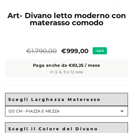
CL
(ES
Art- Divano letto moderno con
materasso comodo
Prezzo
Prezzo
€999,00
€1.790,00
-44%
standard
Paga anche da €83,25 / mese
in 3, 6, 9 o 12 rate
Scegli Larghezza Materasso
Scegli
120 CM - PIAZZA E MEZZA
Larghezza
Materasso
Scegli il Colore del Divano