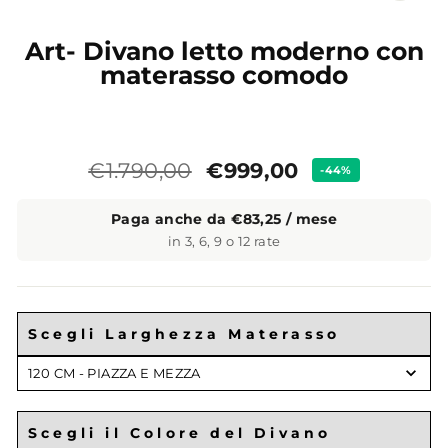
CL
(ES
Art- Divano letto moderno con
materasso comodo
Prezzo
Prezzo
€999,00
€1.790,00
-44%
standard
Paga anche da €83,25 / mese
in 3, 6, 9 o 12 rate
Scegli Larghezza Materasso
Scegli
120 CM - PIAZZA E MEZZA
Larghezza
Materasso
Scegli il Colore del Divano