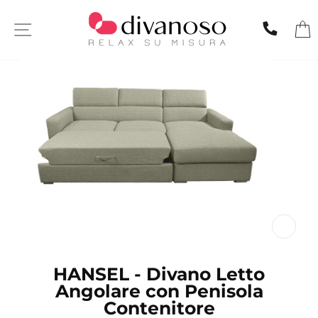
Skip
to
SITE NAVIGATION
CHIA
content
CL
(ES
HANSEL - Divano Letto
Angolare con Penisola
Contenitore