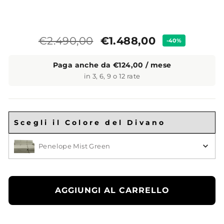
Prezzo
Prezzo
€1.488,00
€2.490,00
-40%
standard
Paga anche da €124,00 / mese
in 3, 6, 9 o 12 rate
Scegli il Colore del Divano
Scegli il Colore
Penelope Mist Green
AGGIUNGI AL CARRELLO