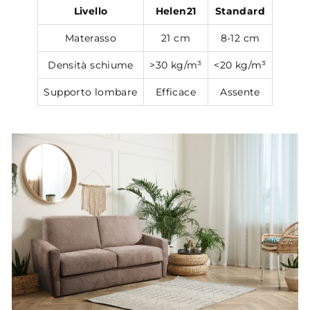
Livello
Helen21
Standard
Materasso
21 cm
8-12 cm
Densità schiume
>30 kg/m³
<20 kg/m³
Supporto lombare
Efficace
Assente