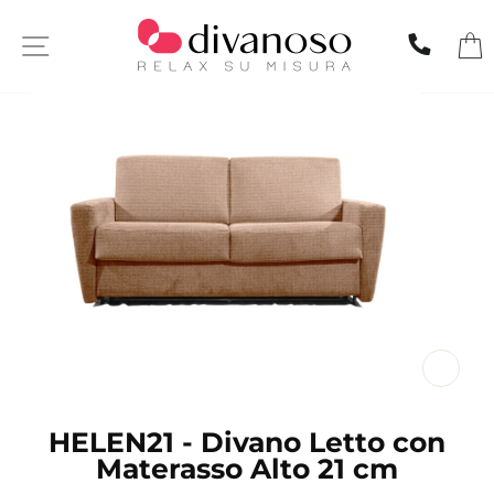
Skip
to
SITE NAVIGATION
CHIA
content
CL
(ES
HELEN21 - Divano Letto con
Materasso Alto 21 cm