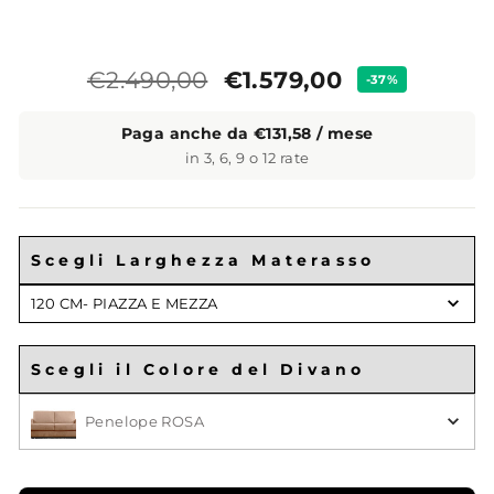
Prezzo
Prezzo
€1.579,00
€2.490,00
-37%
standard
Paga anche da €131,58 / mese
in 3, 6, 9 o 12 rate
Scegli Larghezza Materasso
Scegli
120 CM- PIAZZA E MEZZA
il
Materasso
Scegli il Colore del Divano
Scegli il Colore
Penelope ROSA