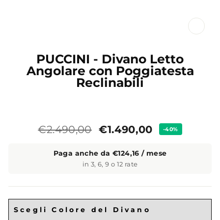
CL
(ES
PUCCINI - Divano Letto
Angolare con Poggiatesta
Reclinabili
Prezzo
Prezzo
€1.490,00
€2.490,00
-40%
standard
Paga anche da €124,16 / mese
in 3, 6, 9 o 12 rate
Scegli Colore del Divano