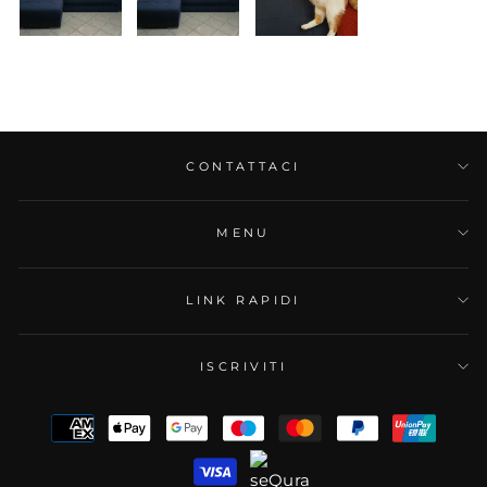
17/03/2025
Laura
CONTATTACI
Tutto perfetto
Ottima esperienza nell’acquisto di questo divano.
MENU
Molto bello, curato nei dettagli e comodo!
Ottima anche l’assistenza.
Consiglio vivamente quest’azienda che lavora con
LINK RAPIDI
serietà e professionalità
ISCRIVITI
19/11/2024
Simone M.
Stupefacente