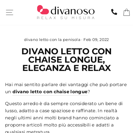
Skip
to
SITE NAVIGATION
CHIA
content
divano letto con la penisola
·
Feb 09, 2022
DIVANO LETTO CON
CHAISE LONGUE,
ELEGANZA E RELAX
Hai mai sentito parlare dei vantaggi che può portare
un
divano letto con chaise longue
?
Questo arredo è da sempre considerato un bene di
lusso, adatto a case spaziose e raffinate. In realtà
negli ultimi anni molti brand hanno cominciato a
proporre articoli molto più accessibili e adatti a
qualsiasi metratura.