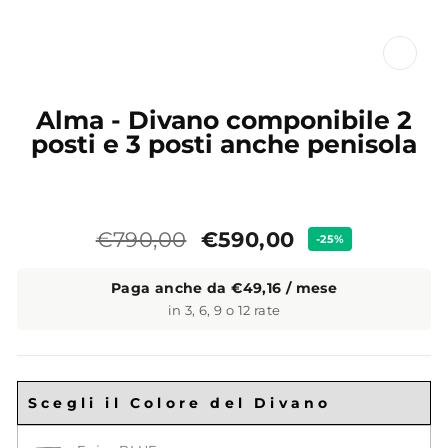
CL
(ES
Alma - Divano componibile 2
posti e 3 posti anche penisola
Prezzo
Prezzo
€590,00
€790,00
-25%
standard
Paga anche da €49,16 / mese
in 3, 6, 9 o 12 rate
Scegli il Colore del Divano
Colore