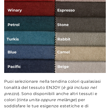
Puoi selezionare nella tendina colori qualasiasi
tonalità del tessuto ENJOY (
è già incluso nel
prezzo
). Sono disponibili anche altri tessuti e
colori (
tinta unita oppure melànge
) per
soddisfare le tue esigenze estetiche e di