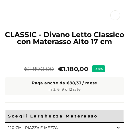
CL
(ES
CLASSIC - Divano Letto Classico
con Materasso Alto 17 cm
Prezzo
Prezzo
€1.180,00
€1.890,00
-38%
standard
Paga anche da €98,33 / mese
in 3, 6, 9 o 12 rate
Scegli Larghezza Materasso
Scegli
120 CM - PIAZZA E MEZZA