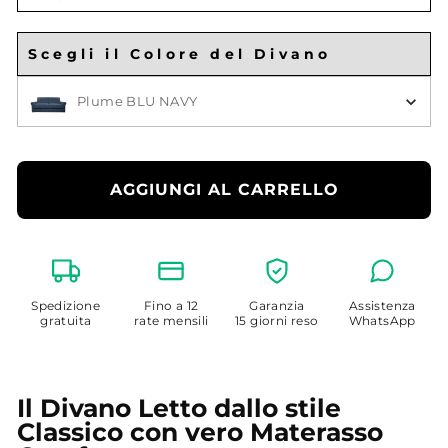
Larghezza
Materasso
Scegli il Colore del Divano
Scegli il Colore
Plume BLU NAVY
AGGIUNGI AL CARRELLO
Spedizione
Fino a 12
Garanzia
Assistenza
gratuita
rate mensili
15 giorni reso
WhatsApp
Il Divano Letto dallo stile
Classico con vero Materasso