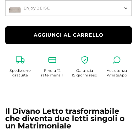
Scegli il Colore
Enjoy BEIGE
AGGIUNGI AL CARRELLO
Spedizione
Fino a 12
Garanzia
Assistenza
gratuita
rate mensili
15 giorni reso
WhatsApp
Il Divano Letto trasformabile
che diventa due letti singoli o
un Matrimoniale