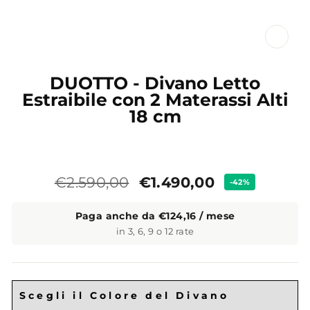
CL
(ES
DUOTTO - Divano Letto
Estraibile con 2 Materassi Alti
18 cm
Prezzo
Prezzo
€1.490,00
€2.590,00
-42%
standard
Paga anche da €124,16 / mese
in 3, 6, 9 o 12 rate
Scegli il Colore del Divano