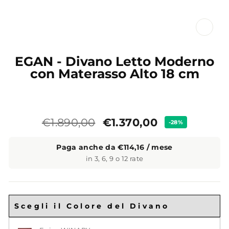
CL
(ES
EGAN - Divano Letto Moderno
con Materasso Alto 18 cm
Prezzo
Prezzo
€1.370,00
€1.890,00
-28%
standard
Paga anche da €114,16 / mese
in 3, 6, 9 o 12 rate
Scegli il Colore del Divano
Scegli il Colore