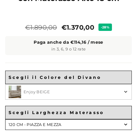
Prezzo
Prezzo
€1.370,00
€1.890,00
-28%
standard
Paga anche da €114,16 / mese
in 3, 6, 9 o 12 rate
Scegli il Colore del Divano
Scegli il Colore
Enjoy BEIGE
Scegli Larghezza Materasso
Scegli
120 CM - PIAZZA E MEZZA
Larghezza
Materasso