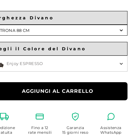
rghezza Divano
ghezza
TRONA 88 CM
ano
egli il Colore del Divano
gli il Colore
Enjoy ESPRESSO
AGGIUNGI AL CARRELLO
dizione
Fino a 12
Garanzia
Assistenza
ratuita
rate mensili
15 giorni reso
WhatsApp