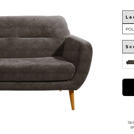
La
Lar
POL
Div
Sc
Sce
Spe
g