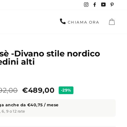
Instagram
Facebook
YouTube
Pinte
CAR
CHIAMA ORA
isè -Divano stile nordico
edini alti
zzo
Prezzo
92,00
€489,00
-29%
ndard
ga anche da €40,75 / mese
, 6, 9 o 12 rate