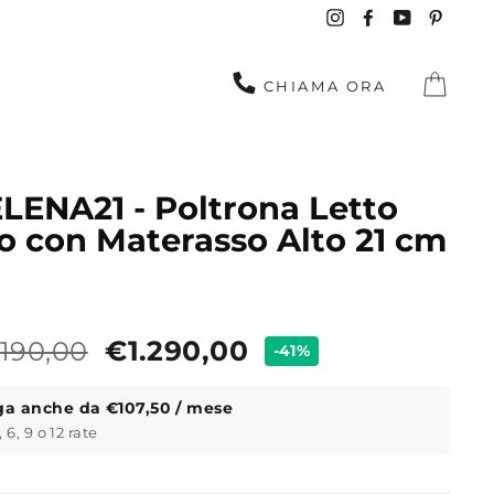
Instagram
Facebook
YouTube
Pinte
CAR
CHIAMA ORA
LENA21 - Poltrona Letto
o con Materasso Alto 21 cm
zzo
Prezzo
.190,00
€1.290,00
-41%
ndard
a anche da €107,50 / mese
, 6, 9 o 12 rate