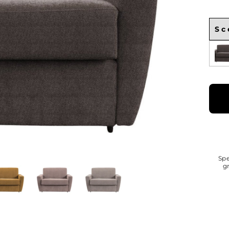
Sc
Sce
Spe
g