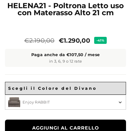
HELENA21 - Poltrona Letto uso
con Materasso Alto 21 cm
Prezzo
Prezzo
€1.290,00
€2.190,00
-41%
standard
Paga anche da €107,50 / mese
in 3, 6, 9 o 12 rate
Scegli il Colore del Divano
Scegli il Colore
Enjoy RABBIT
AGGIUNGI AL CARRELLO