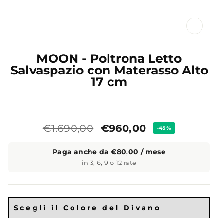
CL
(ES
MOON - Poltrona Letto
Salvaspazio con Materasso Alto
17 cm
Prezzo
Prezzo
€960,00
€1.690,00
-43%
standard
Paga anche da €80,00 / mese
in 3, 6, 9 o 12 rate
Scegli il Colore del Divano