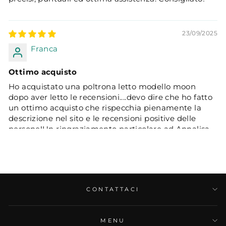
23/09/2025
Franca
Ottimo acquisto
Ho acquistato una poltrona letto modello moon
dopo aver letto le recensioni....devo dire che ho fatto
un ottimo acquisto che rispecchia pienamente la
descrizione nel sito e le recensioni positive delle
persone!Un ringraziamento particolare ad Annalisa
per la sua cortesia ,competenza e gentilezza( che
non tutti hanno)
CONTATTACI
MENU