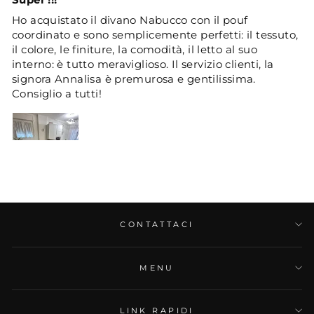
Ho acquistato il divano Nabucco con il pouf
coordinato e sono semplicemente perfetti: il tessuto,
il colore, le finiture, la comodità, il letto al suo
interno: è tutto meraviglioso. Il servizio clienti, la
signora Annalisa è premurosa e gentilissima.
Consiglio a tutti!
10/05/2025
CONTATTACI
Anonimo
Divano nabucco consigliato
MENU
Ho acquistato due divani letto nabucco blu navy con
materasso 17 cm. I divani sono molto belli e comodi,
LINK RAPIDI