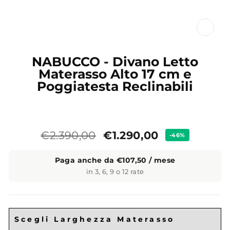
CL
(ES
NABUCCO - Divano Letto
Materasso Alto 17 cm e
Poggiatesta Reclinabili
Prezzo
Prezzo
€1.290,00
€2.390,00
-46%
standard
Paga anche da €107,50 / mese
in 3, 6, 9 o 12 rate
Scegli Larghezza Materasso