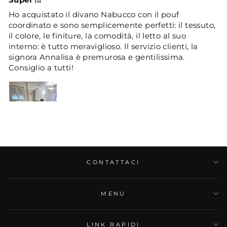
Ho acquistato il divano Nabucco con il pouf
coordinato e sono semplicemente perfetti: il tessuto,
il colore, le finiture, la comodità, il letto al suo
interno: è tutto meraviglioso. Il servizio clienti, la
signora Annalisa è premurosa e gentilissima.
Consiglio a tutti!
10/05/2025
CONTATTACI
Anonimo
Divano nabucco consigliato
MENU
Ho acquistato due divani letto nabucco blu navy con
materasso 17 cm. I divani sono molto belli e comodi,
LINK RAPIDI