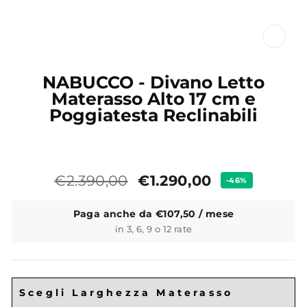
CL
(ES
NABUCCO - Divano Letto
Materasso Alto 17 cm e
Poggiatesta Reclinabili
Prezzo
Prezzo
€1.290,00
€2.390,00
-46%
standard
Paga anche da €107,50 / mese
in 3, 6, 9 o 12 rate
Scegli Larghezza Materasso