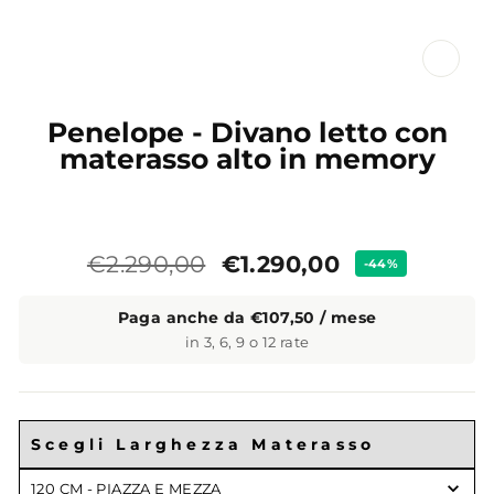
CL
(ES
Penelope - Divano letto con
materasso alto in memory
Prezzo
Prezzo
€1.290,00
€2.290,00
-44%
standard
Paga anche da €107,50 / mese
in 3, 6, 9 o 12 rate
Scegli Larghezza Materasso
Scegli
120 CM - PIAZZA E MEZZA