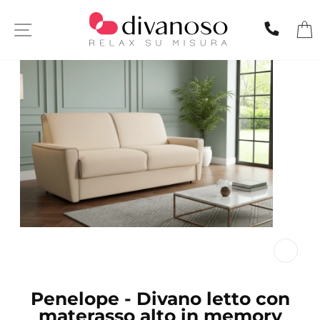
Skip
to
SITE NAVIGATION
CHIA
content
CL
(ES
Penelope - Divano letto con
materasso alto in memory