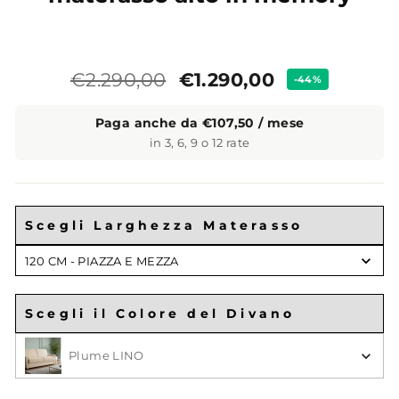
Prezzo
Prezzo
€1.290,00
€2.290,00
-44%
standard
Paga anche da €107,50 / mese
in 3, 6, 9 o 12 rate
Scegli Larghezza Materasso
Scegli
120 CM - PIAZZA E MEZZA
Larghezza
Materasso
Scegli il Colore del Divano
Scegli il Colore
Plume LINO