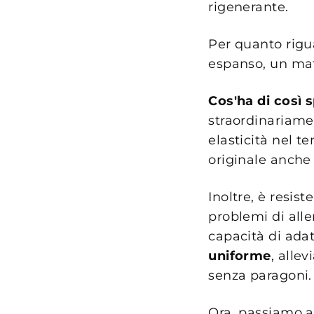
rigenerante.
Per quanto rigu
espanso, un mate
Cos'ha di così 
straordinariame
elasticità nel t
originale anche 
Inoltre, è resis
problemi di alle
capacità di adat
uniforme
, alle
senza paragoni.
Ora, passiamo a