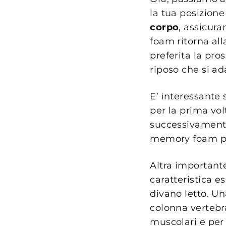
la tua posizione
corpo
, assicur
foam ritorna all
preferita la pro
riposo che si ad
E’ interessante
per la prima vol
successivamente 
memory foam per
Altra important
caratteristica 
divano letto. U
colonna vertebr
muscolari e per