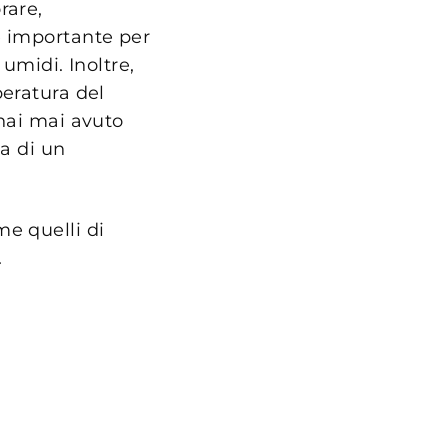
rare,
e importante per
umidi. Inoltre,
peratura del
 hai mai avuto
za di un
e quelli di
.