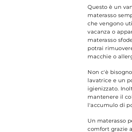
Questo è un van
materasso sempre
che vengono uti
vacanza o appar
materasso sfoder
potrai rimuovere
macchie o aller
Non c'è bisogno 
lavatrice e un p
igienizzato. Inol
mantenere il col
l'accumulo di po
Un materasso per
comfort grazie a