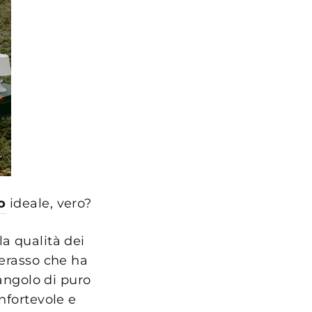
o
ideale, vero?
la qualità dei
terasso che ha
 angolo di puro
nfortevole e