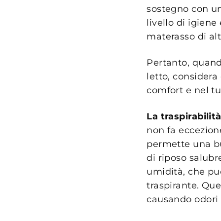
sostegno con u
livello di igien
materasso di alt
Pertanto, quand
letto, considera
comfort e nel t
La traspirabili
non fa eccezione
permette una bu
di riposo salubr
umidità, che pu
traspirante. Que
causando odori s