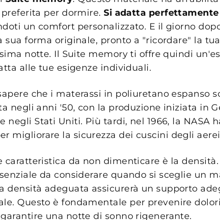
 preferita per dormire.
Si adatta perfettamente 
andoti un comfort personalizzato. E il giorno do
a sua forma originale, pronto a "ricordare" la tu
ssima notte. Il Suite memory ti offre quindi un'e
atta alle tue esigenze individuali.
 sapere che i materassi in poliuretano espanso 
ta negli anni '50, con la produzione iniziata in
negli Stati Uniti. Più tardi, nel 1966, la NASA h
 migliorare la sicurezza dei cuscini degli aerei
e caratteristica da non dimenticare è la densità
essenziale da considerare quando si sceglie un m
na densità adeguata assicurerà un supporto ade
ale. Questo è fondamentale per prevenire dolori
 garantire una notte di sonno rigenerante.