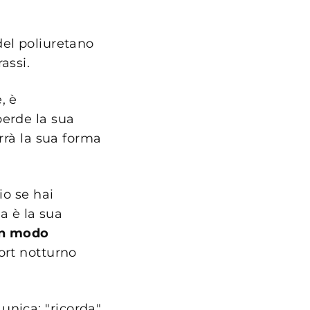
del poliuretano
assi.
, è
perde la sua
rrà la sua forma
io se hai
a è la sua
 in modo
ort notturno
 unica: "ricorda"