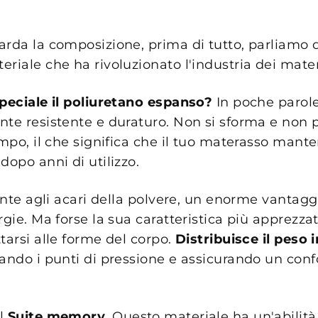
arda la composizione, prima di tutto, parliamo 
riale che ha rivoluzionato l'industria dei mater
speciale il poliuretano espanso?
In poche parole
nte resistente e duraturo. Non si sforma e non 
empo, il che significa che il tuo materasso mante
dopo anni di utilizzo.
tente agli acari della polvere, un enorme vantagg
rgie. Ma forse la sua caratteristica più apprezzat
tarsi alle forme del corpo.
Distribuisce il peso
viando i punti di pressione e assicurando un conf
l
Suite memory
. Questo materiale ha un'abilità