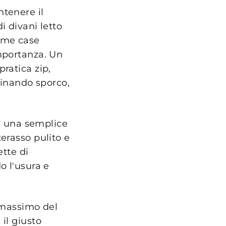
ntenere il
i divani letto
come case
importanza. Un
ratica zip,
iminando sporco,
i: una semplice
erasso pulito e
ette di
o l'usura e
l massimo del
il giusto