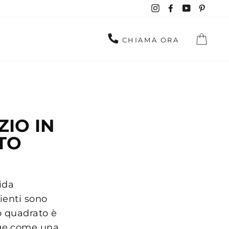
Instagram
Facebook
YouTube
Pinte
CAR
CHIAMA ORA
ZIO IN
TO
ida
ienti sono
o quadrato è
e come una