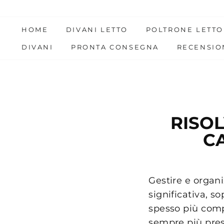
Skip
to
HOME
DIVANI LETTO
POLTRONE LETTO
content
DIVANI
PRONTA CONSEGNA
RECENSIO
RISOL
C
Gestire e organi
significativa, s
spesso più comp
sempre più pres