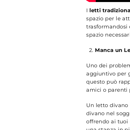
I
letti tradiziona
spazio per le at
trasformandosi d
spazio necessari
Manca un Let
Uno dei problem
aggiuntivo per g
questo può rapp
amici o parenti 
Un letto divano
divano nel soggi
offrendo ai tuoi
una stanza in pi