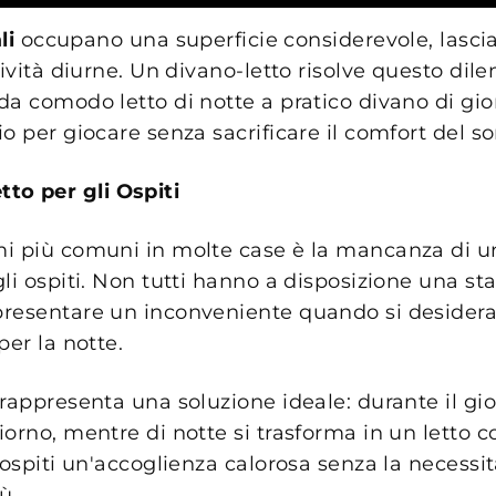
li
occupano una superficie considerevole, lasc
tività diurne. Un divano-letto risolve questo di
a comodo letto di notte a pratico divano di gio
o per giocare senza sacrificare il comfort del s
to per gli Ospiti
i più comuni in molte case è la mancanza di un
li ospiti. Non tutti hanno a disposizione una st
resentare un inconveniente quando si desidera
per la notte.
 rappresenta una soluzione ideale: durante il gi
orno, mentre di notte si trasforma in un letto c
 ospiti un'accoglienza calorosa senza la necessit
ù.