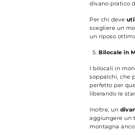
divano pratico d
Per chi deve
uti
scegliere un mo
un riposo ottima
Bilocale in 
I bilocali in mo
soppalchi, che p
perfetto per que
liberando le stan
Inoltre, un
divan
aggiungere un t
montagna ancor