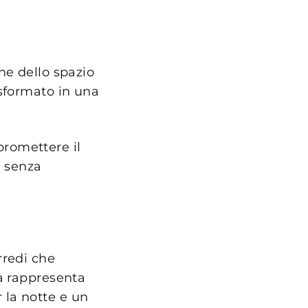
ne dello spazio
asformato in una
romettere il
e senza
rredi che
tà rappresenta
 la notte e un