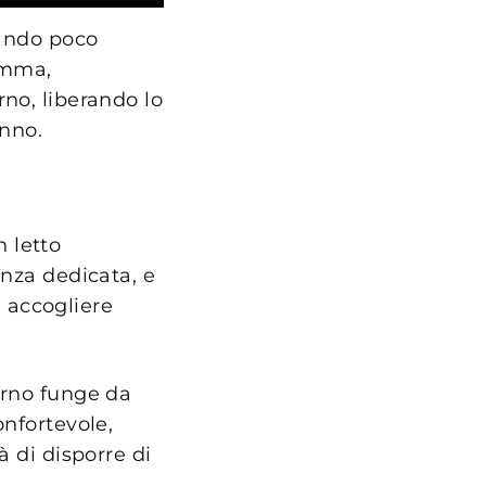
iando poco
lemma,
rno, liberando lo
onno.
 letto
anza dedicata, e
 accogliere
orno funge da
onfortevole,
à di disporre di