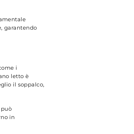
damentale
e, garantendo
 come i
ano letto è
glio il soppalco,
a può
rno in