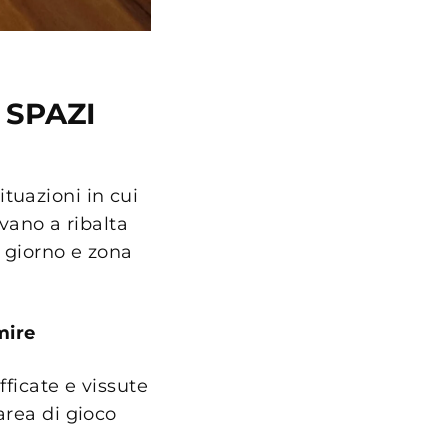
 SPAZI
tuazioni in cui
ivano a ribalta
a giorno e zona
mire
fficate e vissute
area di gioco