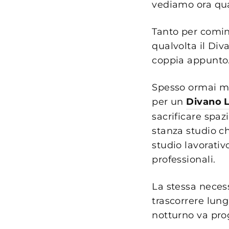
vediamo ora qua
Tanto per comin
qualvolta il Div
coppia appunto
Spesso ormai mol
per un
Divano 
sacrificare spaz
stanza studio c
studio lavorativ
professionali.
La stessa neces
trascorrere lung
notturno va pro