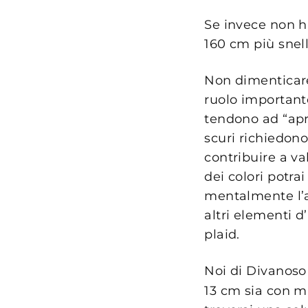
Se invece non h
160 cm più snell
Non dimenticare 
ruolo importante
tendono ad “apri
scuri richiedon
contribuire a va
dei colori potra
mentalmente l’a
altri elementi 
plaid.
Noi di Divanoso
13 cm sia con m