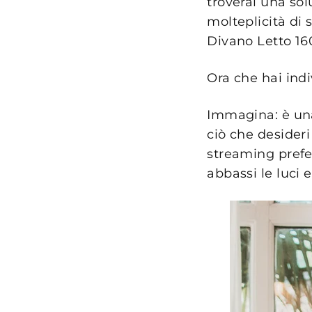
troverai una so
molteplicità di 
Divano Letto 16
Ora che hai ind
Immagina: è una
ciò che desideri 
streaming prefer
abbassi le luci 