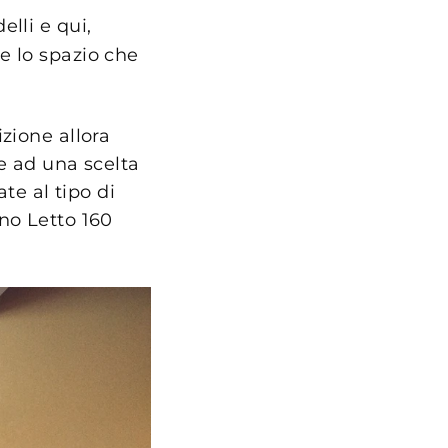
lli e qui,
e lo spazio che
zione allora
re ad una scelta
te al tipo di
no Letto 160