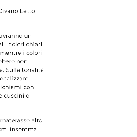
Divano Letto
a avranno un
 i colori chiari
mentre i colori
ebbero non
. Sulla tonalità
ocalizzare
richiami con
e cuscini o
 materasso alto
1 cm. Insomma