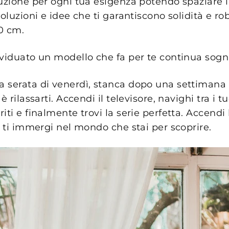
luzione per ogni tua esigenza potendo spaziare 
soluzioni e idee che ti garantiscono solidità e r
0 cm.
ividuato un modello che fa per te continua sog
 serata di venerdì, stanca dopo una settimana d
è rilassarti. Accendi il televisore, navighi tra i tu
iti e finalmente trovi la serie perfetta. Accendi 
e ti immergi nel mondo che stai per scoprire.