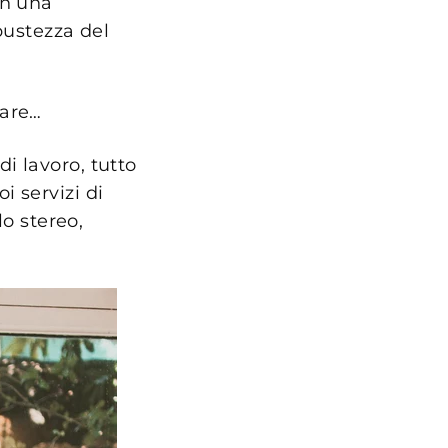
in una
obustezza del
nare…
i lavoro, tutto
oi servizi di
lo stereo,