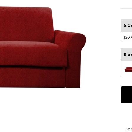
Sc
Sce
120
Lar
Mat
Sc
Sce
Spe