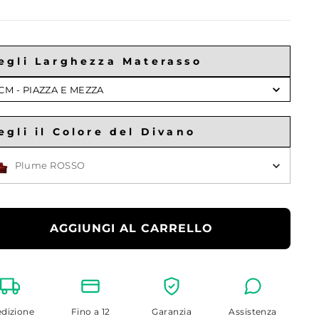
egli Larghezza Materasso
gli
 CM - PIAZZA E MEZZA
ghezza
erasso
egli il Colore del Divano
gli il Colore
Plume ROSSO
AGGIUNGI AL CARRELLO
dizione
Fino a 12
Garanzia
Assistenza