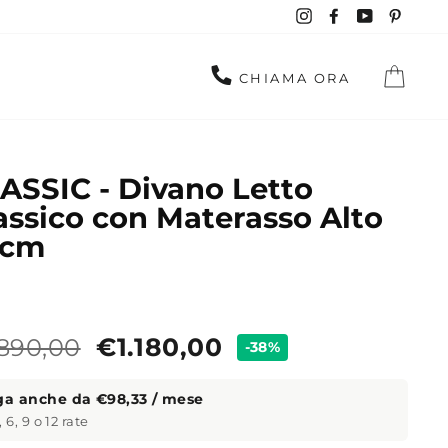
Instagram
Facebook
YouTube
Pinte
CAR
CHIAMA ORA
ASSIC - Divano Letto
assico con Materasso Alto
 cm
zzo
Prezzo
.890,00
€1.180,00
-38%
ndard
ga anche da €98,33 / mese
, 6, 9 o 12 rate