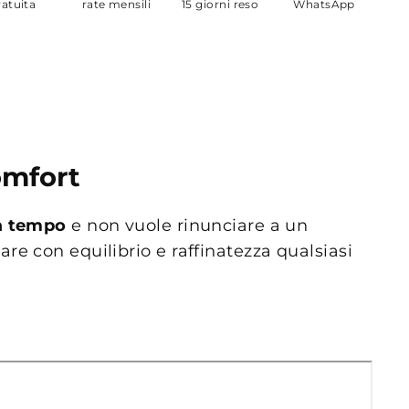
ratuita
rate mensili
15 giorni reso
WhatsApp
omfort
za tempo
e non vuole rinunciare a un
re con equilibrio e raffinatezza qualsiasi