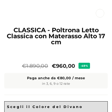
CL
(ES
CLASSICA - Poltrona Letto
Classica con Materasso Alto 17
cm
Prezzo
Prezzo
€960,00
€1.890,00
-49%
standard
Paga anche da €80,00 / mese
in 3, 6, 9 o 12 rate
Scegli il Colore del Divano