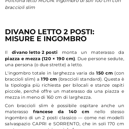
Poltrona letto MOON: ingombro di soli 100 cm con
braccioli slim
DIVANO LETTO 2 POSTI:
MISURE E INGOMBRO
Il
divano letto 2 posti
monta un materasso da
piazza e mezza (120 × 190 cm)
. Due persone sedute,
una persona (o due strette) a letto.
L'ingombro totale in larghezza varia da
150 cm
(con
braccioli slim) a
170 cm
(braccioli standard). Questa è
la tipologia più richiesta per bilocali e stanze ospiti
piccole, perché offre un materasso da una piazza e
mezza in meno di 160 cm di larghezza.
Con braccioli slim è possibile ospitare anche un
materasso
francese da 140 cm
nello stesso
ingombro di un 2 posti classico — come nei modelli
salvaspazio CAPRI e SORRENTO, che in soli 170 cm