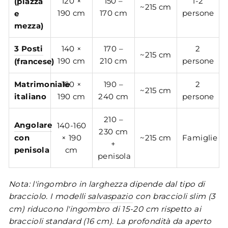
120 ×
150 –
1-2
(piazza
~215 cm
190 cm
170 cm
persone
e
mezza)
3 Posti
140 ×
170 –
2
~215 cm
190 cm
210 cm
persone
(francese)
Matrimoniale
160 ×
190 –
2
~215 cm
italiano
190 cm
240 cm
persone
210 –
Angolare
140-160
230 cm
con
× 190
~215 cm
Famiglie
+
penisola
cm
penisola
Nota: l'ingombro in larghezza dipende dal tipo di
bracciolo. I modelli
salvaspazio
con braccioli slim (3
cm) riducono l'ingombro di 15-20 cm rispetto ai
braccioli standard (16 cm). La profondità da aperto