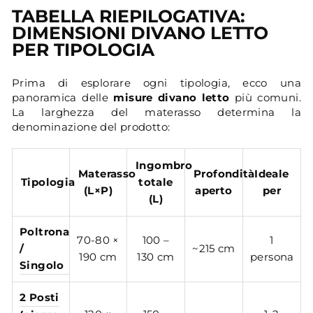
TABELLA RIEPILOGATIVA:
DIMENSIONI DIVANO LETTO
PER TIPOLOGIA
Prima di esplorare ogni tipologia, ecco una
panoramica delle
misure divano letto
più comuni.
La larghezza del materasso determina la
denominazione del prodotto:
Ingombro
Materasso
Profondità
Ideale
Tipologia
totale
(L×P)
aperto
per
(L)
Poltrona
70-80 ×
100 –
1
/
~215 cm
190 cm
130 cm
persona
Singolo
2 Posti