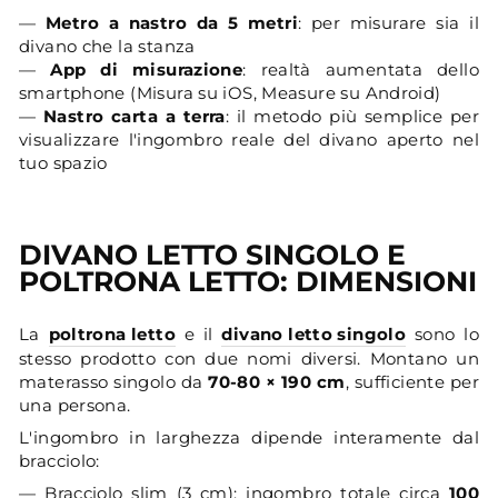
—
Metro a nastro da 5 metri
: per misurare sia il
divano che la stanza
—
App di misurazione
: realtà aumentata dello
smartphone (Misura su iOS, Measure su Android)
—
Nastro carta a terra
: il metodo più semplice per
visualizzare l'ingombro reale del divano aperto nel
tuo spazio
DIVANO LETTO SINGOLO E
POLTRONA LETTO: DIMENSIONI
La
poltrona letto
e il
divano letto singolo
sono lo
stesso prodotto con due nomi diversi. Montano un
materasso singolo da
70-80 × 190 cm
, sufficiente per
una persona.
L'ingombro in larghezza dipende interamente dal
bracciolo:
— Bracciolo slim (3 cm): ingombro totale circa
100