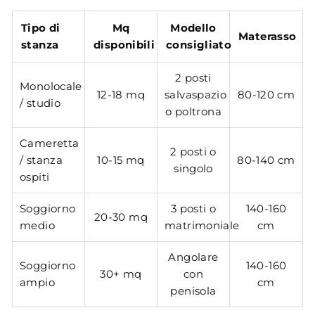
Tipo di
Mq
Modello
Materasso
stanza
disponibili
consigliato
2 posti
Monolocale
12-18 mq
salvaspazio
80-120 cm
/ studio
o poltrona
Cameretta
2 posti o
/ stanza
10-15 mq
80-140 cm
singolo
ospiti
Soggiorno
3 posti o
140-160
20-30 mq
medio
matrimoniale
cm
Angolare
Soggiorno
140-160
30+ mq
con
ampio
cm
penisola