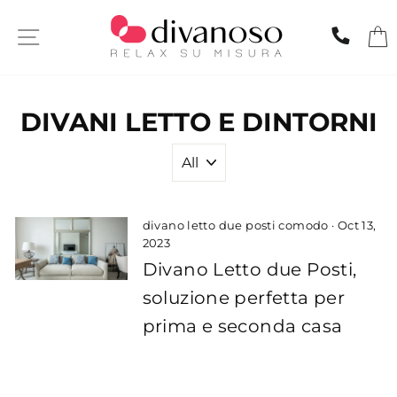
Skip
to
SITE NAVIGATION
CHIA
content
DIVANI LETTO E DINTORNI
divano letto due posti comodo
·
Oct 13,
2023
Divano Letto due Posti,
soluzione perfetta per
prima e seconda casa