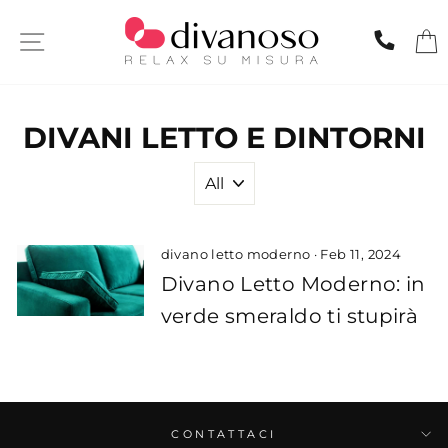
Skip
to
SITE NAVIGATION
CHIA
content
DIVANI LETTO E DINTORNI
divano letto moderno
·
Feb 11, 2024
Divano Letto Moderno: in
verde smeraldo ti stupirà
CONTATTACI