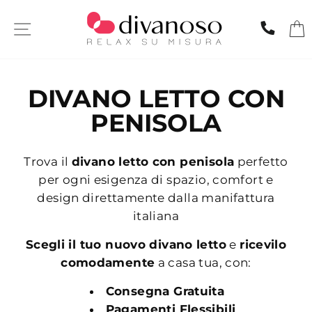
Skip
to
SITE NAVIGATION
CHIA
content
DIVANO LETTO CON
PENISOLA
Trova il
divano letto con penisola
perfetto
per ogni esigenza di spazio, comfort e
design direttamente dalla manifattura
italiana
Scegli il tuo nuovo divano letto
e
ricevilo
comodamente
a casa tua, con:
Consegna Gratuita
Pagamenti Flessibili