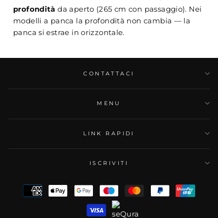
profondità
da aperto (265 cm con passaggio). Nei
modelli a panca la profondità non cambia — la
panca si estrae in orizzontale.
CONTATTACI
MENU
LINK RAPIDI
ISCRIVITI