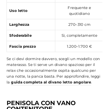
Frequente e
R
Uso letto
quotidiano
Larghezza
270–310 cm
Sfoderabile
Sì, completamente
Fascia prezzo
1.200–1.700 €
Se ci devi dormire davvero, scegli un modello con
materasso. Se ti serve un divano spazioso per il
relax che occasionalmente ospita qualcuno per
una notte, la panca basta. Per approfondire, leggi
la
guida completa al divano letto angolare
.
PENISOLA CON VANO
CONTENITORE