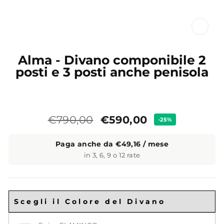
CL
(ES
Alma - Divano componibile 2
posti e 3 posti anche penisola
Prezzo
Prezzo
€590,00
€790,00
-25%
standard
Paga anche da €49,16 / mese
in 3, 6, 9 o 12 rate
Scegli il Colore del Divano
Colore