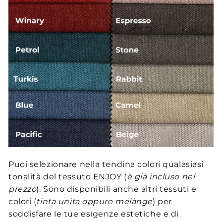
Puoi selezionare nella tendina colori qualasiasi
tonalità del tessuto ENJOY (
è già incluso nel
prezzo
). Sono disponibili anche altri tessuti e
colori (
tinta unita oppure melànge
) per
soddisfare le tue esigenze estetiche e di