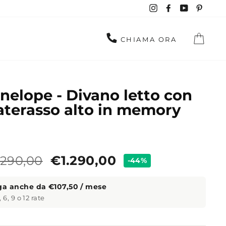
Instagram
Facebook
YouTube
Pinte
CAR
CHIAMA ORA
nelope - Divano letto con
terasso alto in memory
zzo
Prezzo
.290,00
€1.290,00
-44%
ndard
a anche da €107,50 / mese
, 6, 9 o 12 rate