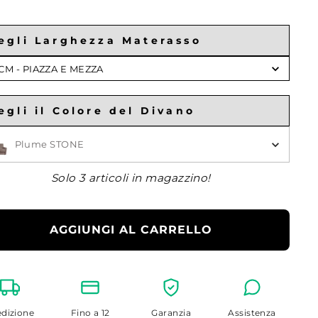
egli Larghezza Materasso
gli
 CM - PIAZZA E MEZZA
ghezza
erasso
egli il Colore del Divano
gli il Colore
Plume STONE
Solo 3 articoli in magazzino!
AGGIUNGI AL CARRELLO
dizione
Fino a 12
Garanzia
Assistenza