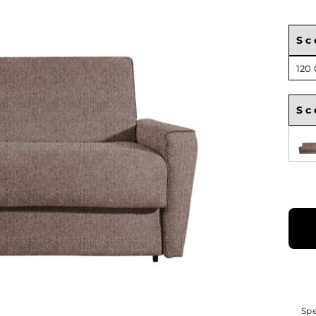
Sc
Sce
120
Lar
Mat
Sc
Sce
Spe