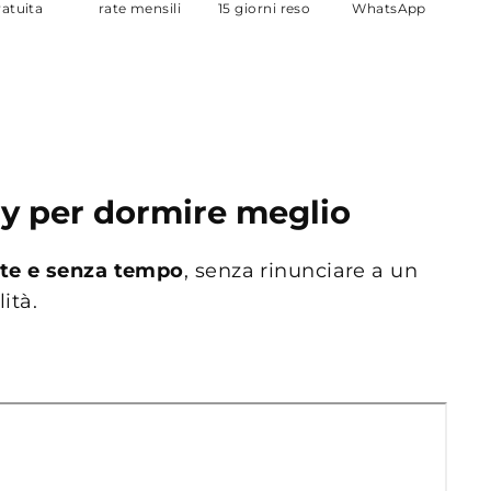
ratuita
rate mensili
15 giorni reso
WhatsApp
ry per dormire meglio
nte e senza tempo
, senza rinunciare a un
ità.