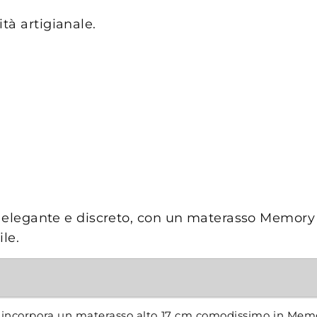
tà artigianale.
to elegante e discreto, con un materasso Memory 
le.
 incorpora un materasso alto 17 cm comodissimo in Me