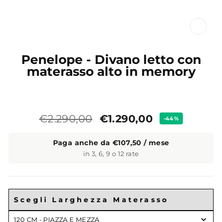
CL
(ES
Penelope - Divano letto con
materasso alto in memory
Prezzo
Prezzo
€1.290,00
€2.290,00
-44%
standard
Paga anche da €107,50 / mese
in 3, 6, 9 o 12 rate
Scegli Larghezza Materasso
Scegli
120 CM - PIAZZA E MEZZA