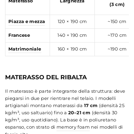
Materasso
Larghezza
(3 cm)
Piazza e mezza
120 × 190 cm
~150 cm
Francese
140 × 190 cm
~170 cm
Matrimoniale
160 × 190 cm
~190 cm
MATERASSO DEL RIBALTA
Il materasso è parte integrante della struttura: deve
piegarsi in due per rientrare nel telaio. I modelli
artigianali montano materassi da
17 cm
(densità 25
kg/m³, uso saltuario) fino a
20–21 cm
(densità 30
kg/m³, uso quotidiano). La base è in poliuretano
espanso, con strato di
memory foam
nei modelli di