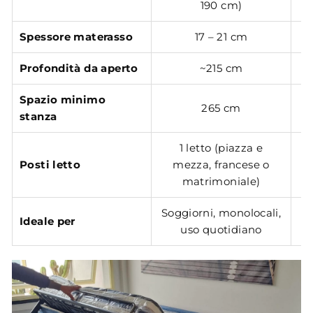
190 cm)
Spessore materasso
17 – 21 cm
Profondità da aperto
~215 cm
Spazio minimo
265 cm
stanza
1 letto (piazza e
1
Posti letto
mezza, francese o
matrimoniale)
Soggiorni, monolocali,
Ideale per
uso quotidiano
st