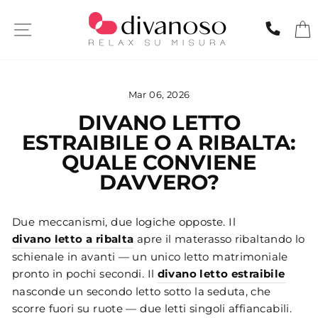
Skip
to
SITE NAVIGATION
CHIA
content
Mar 06, 2026
DIVANO LETTO
ESTRAIBILE O A RIBALTA:
QUALE CONVIENE
DAVVERO?
Due meccanismi, due logiche opposte. Il
divano letto a ribalta
apre il materasso ribaltando lo
schienale in avanti — un unico letto matrimoniale
pronto in pochi secondi. Il
divano letto estraibile
nasconde un secondo letto sotto la seduta, che
scorre fuori su ruote — due letti singoli affiancabili.