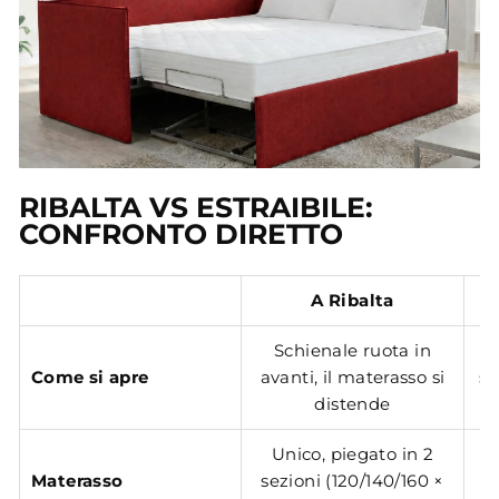
RIBALTA VS ESTRAIBILE:
CONFRONTO DIRETTO
A Ribalta
Schienale ruota in
L
Come si apre
avanti, il materasso si
su
distende
Unico, piegato in 2
Materasso
sezioni (120/140/160 ×