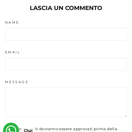
LASCIA UN COMMENTO
NAME
EMAIL
MESSAGE
I commenti dovranno essere approvati prima della
Chat