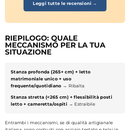
Leggi tutte le recensioni →
RIEPILOGO: QUALE
MECCANISMO PER LA TUA
SITUAZIONE
Stanza profonda (265+ cm) + letto
matrimoniale unico + uso
frequente/quotidiano
→ Ribalta
Stanza stretta (<265 cm) + flessibilità posti
letto + cameretta/ospiti
→ Estraibile
Entrambi i meccanismi, se di qualità artigianale
italiana, sono costruiti con acciaio testato e telai in