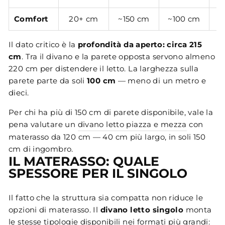
Comfort
20+ cm
~150 cm
~100 cm
~
Il dato critico è la
profondità da aperto: circa 215
cm
. Tra il divano e la parete opposta servono almeno
220 cm per distendere il letto. La larghezza sulla
parete parte da soli
100 cm
— meno di un metro e
dieci.
Per chi ha più di 150 cm di parete disponibile, vale la
pena valutare un
divano letto piazza e mezza
con
materasso da 120 cm — 40 cm più largo, in soli 150
cm di ingombro.
IL MATERASSO: QUALE
SPESSORE PER IL SINGOLO
Il fatto che la struttura sia compatta non riduce le
opzioni di materasso. Il
divano letto singolo
monta
le stesse tipologie disponibili nei formati più grandi: