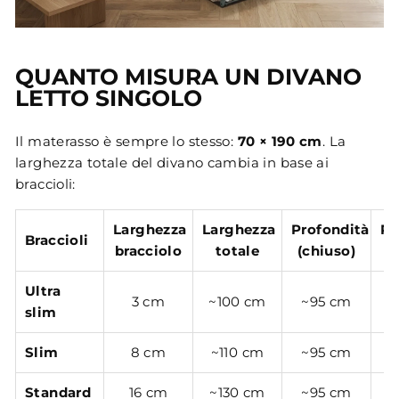
QUANTO MISURA UN DIVANO
LETTO SINGOLO
Il materasso è sempre lo stesso:
70 × 190 cm
. La
larghezza totale del divano cambia in base ai
braccioli:
Larghezza
Larghezza
Profondità
Pr
Braccioli
bracciolo
totale
(chiuso)
(
Ultra
3 cm
~100 cm
~95 cm
~
slim
Slim
8 cm
~110 cm
~95 cm
~
Standard
16 cm
~130 cm
~95 cm
~