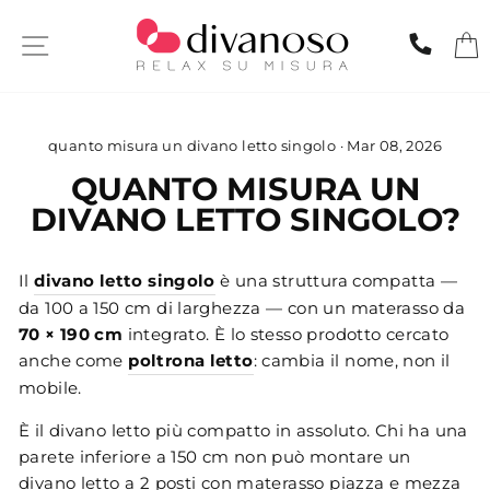
Skip
to
SITE NAVIGATION
CHIA
content
quanto misura un divano letto singolo
·
Mar 08, 2026
QUANTO MISURA UN
DIVANO LETTO SINGOLO?
Il
divano letto singolo
è una struttura compatta —
da 100 a 150 cm di larghezza — con un materasso da
70 × 190 cm
integrato. È lo stesso prodotto cercato
anche come
poltrona letto
: cambia il nome, non il
mobile.
È il divano letto più compatto in assoluto. Chi ha una
parete inferiore a 150 cm non può montare un
divano letto a 2 posti
con materasso piazza e mezza