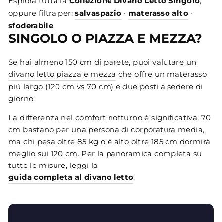
Esplora tutta la
Collezione Divano Letto Singolo
,
oppure filtra per:
salvaspazio
·
materasso alto
·
sfoderabile
SINGOLO O PIAZZA E MEZZA?
Se hai almeno 150 cm di parete, puoi valutare un
divano letto piazza e mezza
che offre un materasso
più largo (120 cm vs 70 cm) e due posti a sedere di
giorno.
La differenza nel comfort notturno è significativa: 70
cm bastano per una persona di corporatura media,
ma chi pesa oltre 85 kg o è alto oltre 185 cm dormirà
meglio sui 120 cm. Per la panoramica completa su
tutte le misure, leggi la
guida completa al divano letto
.