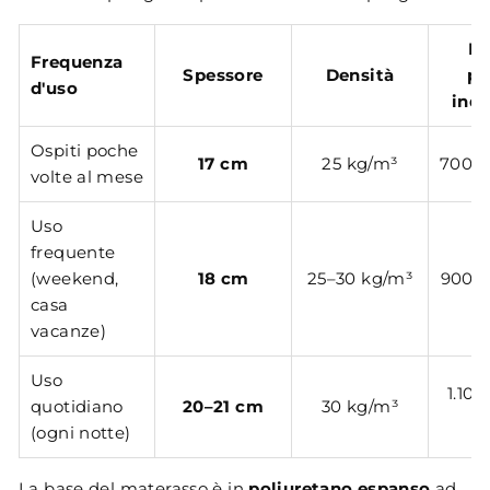
Fa
Frequenza
Spessore
Densità
pr
d'uso
indi
Ospiti poche
17 cm
25 kg/m³
700 –
volte al mese
Uso
frequente
(weekend,
18 cm
25–30 kg/m³
900 –
casa
vacanze)
Uso
1.100
quotidiano
20–21 cm
30 kg/m³
(ogni notte)
La base del materasso è in
poliuretano espanso
ad