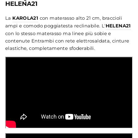
HELENA21
La
KAROLA21
con materasso alto 21 cm, braccioli
ampi e comodo poggiatesta reclinabile. L'
HELENA21
con lo stesso materasso ma linee più sobie e
contenute Entrambi con rete elettrosaldata, cinture
elastiche, completamente sfoderabili.