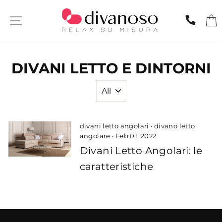
Skip
to
SITE NAVIGATION
CHIA
content
DIVANI LETTO E DINTORNI
divani letto angolari
·
divano letto
angolare
·
Feb 01, 2022
Divani Letto Angolari: le
caratteristiche