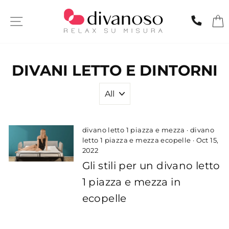
Skip
to
SITE NAVIGATION
CHIA
content
DIVANI LETTO E DINTORNI
divano letto 1 piazza e mezza
·
divano
letto 1 piazza e mezza ecopelle
·
Oct 15,
2022
Gli stili per un divano letto
1 piazza e mezza in
ecopelle