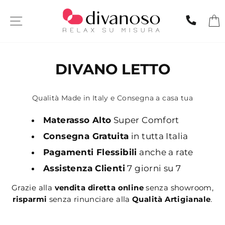
Skip
to
SITE NAVIGATION
CHIA
content
DIVANO LETTO
Qualità Made in Italy e Consegna a casa tua
Materasso Alto
Super Comfort
Consegna Gratuita
in tutta Italia
Pagamenti Flessibili
anche a rate
Assistenza Clienti
7 giorni su 7
Grazie alla
vendita diretta online
senza showroom,
risparmi
senza rinunciare alla
Qualità Artigianale
.