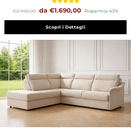
Prezzo
Prezzo
da €1.690,00
€2.990,00
Risparmia 43%
standard
Scopri i Dettagli