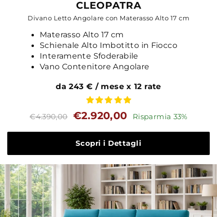
CLEOPATRA
Divano Letto Angolare con Materasso Alto 17 cm
Materasso Alto 17 cm
Schienale Alto Imbotitto in Fiocco
Interamente Sfoderabile
Vano Contenitore Angolare
da 243 € / mese x 12 rate
Prezzo
Prezzo
€2.920,00
€4.390,00
Risparmia 33%
standard
Scopri i Dettagli