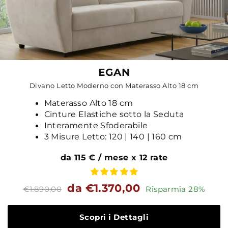
EGAN
Divano Letto Moderno con Materasso Alto 18 cm
Materasso Alto 18 cm
Cinture Elastiche sotto la Seduta
Interamente Sfoderabile
3 Misure Letto: 120 | 140 | 160 cm
da 115 € / mese x 12 rate
Prezzo
Prezzo
da €1.370,00
€1.890,00
Risparmia 28%
standard
Scopri i Dettagli