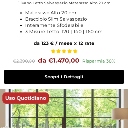
Divano Letto Salvaspazio Materasso Alto 20 cm
Materasso Alto 20 cm
Bracciolo Slim Salvaspazio
Interamente Sfoderabile
3 Misure Letto: 120 | 140 | 160 cm
da 123 € / mese x 12 rate
Prezzo
Prezzo
da €1.470,00
€2.390,00
Risparmia 38%
standard
Scopri i Dettagli