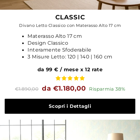
CLASSIC
Divano Letto Classico con Materasso Alto 17 cm
Materasso Alto 17 cm
Design Classico
Interamente Sfoderabile
3 Misure Letto: 120 | 140 | 160 cm
da 99 € / mese x 12 rate
Prezzo
Prezzo
da €1.180,00
€1.890,00
Risparmia 38%
standard
Scopri i Dettagli