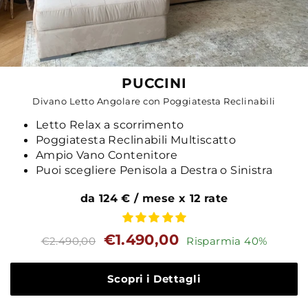
PUCCINI
Divano Letto Angolare con Poggiatesta Reclinabili
Letto Relax a scorrimento
Poggiatesta Reclinabili Multiscatto
Ampio Vano Contenitore
Puoi scegliere Penisola a Destra o Sinistra
da 124 € / mese x 12 rate
Prezzo
Prezzo
€1.490,00
€2.490,00
Risparmia 40%
standard
Scopri i Dettagli