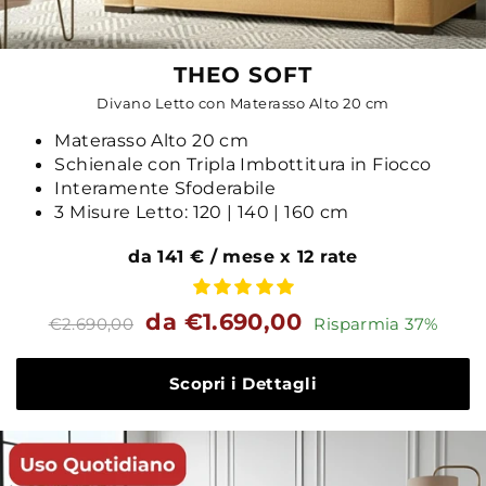
THEO SOFT
Divano Letto con Materasso Alto 20 cm
Materasso Alto 20 cm
Schienale con Tripla Imbottitura in Fiocco
Interamente Sfoderabile
3 Misure Letto: 120 | 140 | 160 cm
da 141 € / mese x 12 rate
Prezzo
Prezzo
da €1.690,00
€2.690,00
Risparmia 37%
standard
Scopri i Dettagli