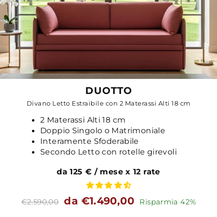
DUOTTO
Divano Letto Estraibile con 2 Materassi Alti 18 cm
2 Materassi Alti 18 cm
Doppio Singolo o Matrimoniale
Interamente Sfoderabile
Secondo Letto con rotelle girevoli
da 125 € / mese x 12 rate
Prezzo
Prezzo
da €1.490,00
€2.590,00
Risparmia 42%
standard