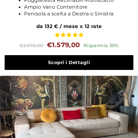
Poggiatesta Reclinabili Multiscatto
Ampio Vano Contenitore
Penisola a scelta a Destra o Sinistra
da 132 € / mese x 12 rate
Prezzo
Prezzo
€1.579,00
€2.570,00
Risparmia 39%
standard
Scopri i Dettagli