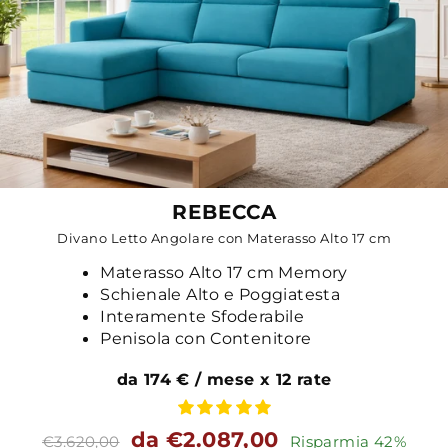
REBECCA
Divano Letto Angolare con Materasso Alto 17 cm
Materasso Alto 17 cm Memory
Schienale Alto e Poggiatesta
Interamente Sfoderabile
Penisola con Contenitore
da 174 € / mese x 12 rate
Prezzo
Prezzo
da €2.087,00
€3.620,00
Risparmia 42%