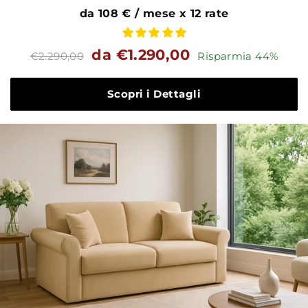
da 108 € / mese x 12 rate
Prezzo
Prezzo
da €1.290,00
€2.290,00
Risparmia 44%
standard
Scopri i Dettagli