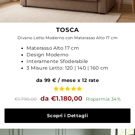
TOSCA
Divano Letto Moderno con Materasso Alto 17 cm
Materasso Alto 17 cm
Design Moderno
Interamente Sfoderabile
3 Misure Letto: 120 | 140 | 160 cm
da 99 € / mese x 12 rate
Prezzo
Prezzo
da €1.180,00
€1.790,00
Risparmia 34%
standard
Scopri i Dettagli