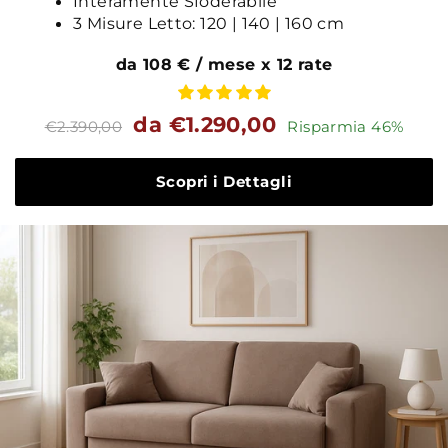
Interamente Sfoderabile
3 Misure Letto: 120 | 140 | 160 cm
da 108 € / mese x 12 rate
Prezzo
Prezzo
da €1.290,00
€2.390,00
Risparmia 46%
standard
Scopri i Dettagli