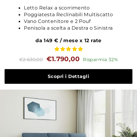
Letto Relax a scorrimento
Poggiatesta Reclinabili Multiscatto
Vano Contenitore e 2 Pouf
Penisola a scelta a Destra o Sinistra
da 149 € / mese x 12 rate
Prezzo
Prezzo
€1.790,00
€2.630,00
Risparmia 32%
standard
Scopri i Dettagli