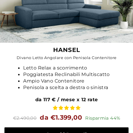
HANSEL
Divano Letto Angolare con Penisola Contenitore
Letto Relax a scorrimento
Poggiatesta Reclinabili Multiscatto
Ampio Vano Contenitore
Penisola a scelta a destra o sinistra
da 117 € / mese x 12 rate
Prezzo
Prezzo
da €1.399,00
€2.490,00
Risparmia 44%
standard