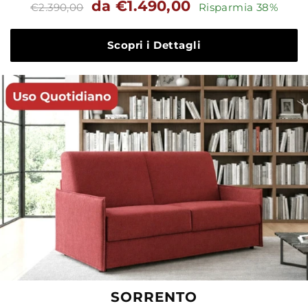
Prezzo
Prezzo
da €1.490,00
€2.390,00
Risparmia 38%
standard
Scopri i Dettagli
SORRENTO