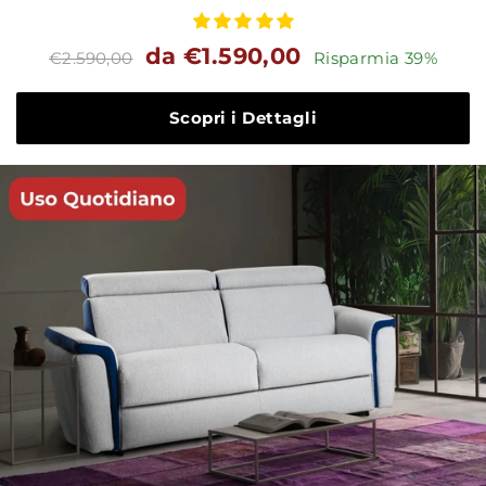
Prezzo
Prezzo
da €1.590,00
€2.590,00
Risparmia 39%
standard
Scopri i Dettagli