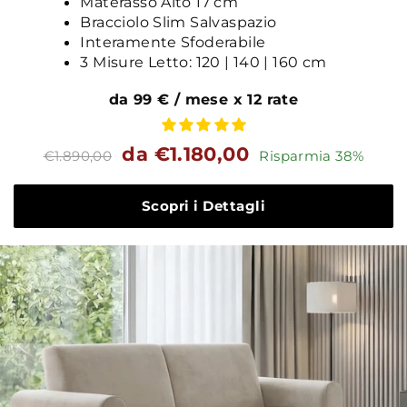
Materasso Alto 17 cm
Bracciolo Slim Salvaspazio
Interamente Sfoderabile
3 Misure Letto: 120 | 140 | 160 cm
da 99 € / mese x 12 rate
Prezzo
Prezzo
da €1.180,00
€1.890,00
Risparmia 38%
standard
Scopri i Dettagli