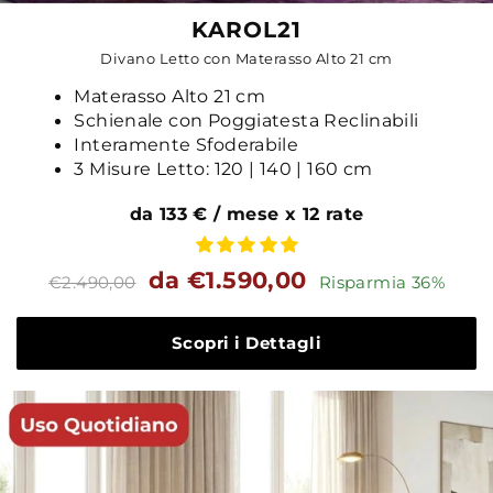
KAROL21
Divano Letto con Materasso Alto 21 cm
Materasso Alto 21 cm
Schienale con Poggiatesta Reclinabili
Interamente Sfoderabile
3 Misure Letto: 120 | 140 | 160 cm
da 133 € / mese x 12 rate
Prezzo
Prezzo
da €1.590,00
€2.490,00
Risparmia 36%
standard
Scopri i Dettagli