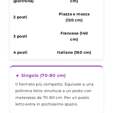
(poltrona)
cm)
Piazza e mezza
2 posti
150
(120 cm)
Francese (140
3 posti
170
cm)
4 posti
Italiano (160 cm)
190
🔹
Singolo (70-80 cm)
Il formato più compatto. Equivale a una
poltrona letto
: struttura a un posto con
materasso da 70-80 cm. Per un posto
letto extra in pochissimo spazio.