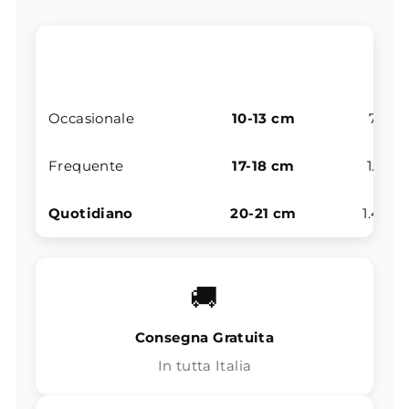
Spessore
Frequenza d'uso
Fascia 
materasso
Occasionale
10-13 cm
700 –
Frequente
17-18 cm
1.100 
Quotidiano
20-21 cm
1.400 
🚚
Consegna Gratuita
In tutta Italia