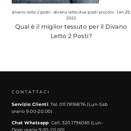
divano letto 2 posti
·
divano letto due posti piccolo
·
Jan 29,
2022
Qual è il miglior tessuto per il Divano
Letto 2 Posti?
CONTATTACI
Servizio Clienti
: Tel. 011.19116876 (Lun-Sab
orario 9.00-20.00)
Chat Whatsapp
: Cell. 320.1796065 (Lun-
Dom orario 9.00-20.00)